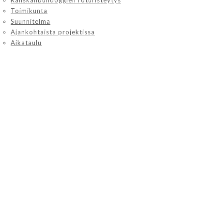
Ranskanbulldoggien roturisteytys
Toimikunta
Suunnitelma
Ajankohtaista projektissa
Aikataulu