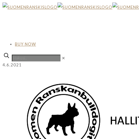
BUY NOW
✕
4.6.2021