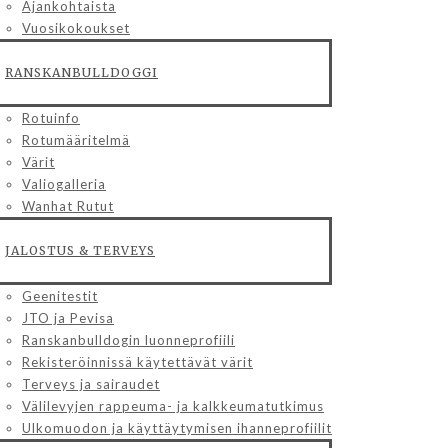
Ajankohtaista
Vuosikokoukset
RANSKANBULLDOGGI
Rotuinfo
Rotumääritelmä
Värit
Valiogalleria
Wanhat Rutut
JALOSTUS & TERVEYS
Geenitestit
JTO ja Pevisa
Ranskanbulldogin luonneprofiili
Rekisteröinnissä käytettävät värit
Terveys ja sairaudet
Välilevyjen rappeuma- ja kalkkeumatutkimus
Ulkomuodon ja käyttäytymisen ihanneprofiilit