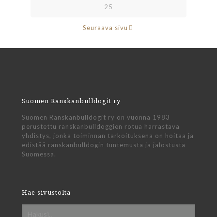
25
Seuraava sivu
Suomen Ranskanbulldogit ry
Suomen Ranskanbulldogit ry on vuonna 1983
perustettu ranskanbulldoggien rotua harrastava
yhdistys, jonka toiminnan tarkoituksena on hoitaa ja
edistää ranskanbulldogin tuntemusta ja jalostusta
Suomessa.
Hae sivustolta