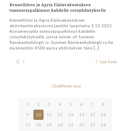
Kennelliiton ja Agria Eläinvakuutuksen
tunnustuspalkinnot kahdelle rotuyhdistykselle
Kennelliiton ja Agria Eläinvakuutuksen
aktiviteettirahastosta jaettiin lauantaina 3.12.2022
Koiramessuilla tunnustuspalkinnot kahdelle
rotuyhdistykselle, joista toinen oli Suomen
Ranskanbulldogit ry. Suomen Ranskanbulldogit ry:lle
myönnettiin 4500 euroa yhdistyksen tänä
[…]
1
Lue lisää
Edellinen sivu
1
2
3
4
5
6
7
8
9
10
11
12
13
14
15
16
17
18
19
20
21
22
23
24