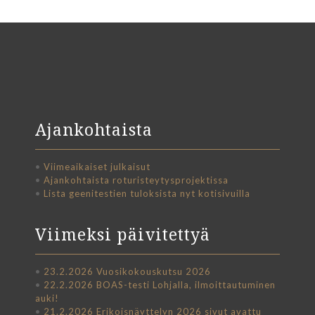
Ajankohtaista
•
Viimeaikaiset julkaisut
•
Ajankohtaista roturisteytysprojektissa
•
Lista geenitestien tuloksista nyt kotisivuilla
Viimeksi päivitettyä
•
23.2.2026 Vuosikokouskutsu 2026
•
22.2.2026 BOAS-testi Lohjalla, ilmoittautuminen
auki!
•
21.2.2026 Erikoisnäyttelyn 2026 sivut avattu