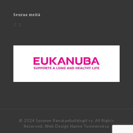
Seuraa meitä
© 2024 Suomen Ranskanbulldogit ry. All Rights
Reserved. Web Design Hanne Tuomenoksa