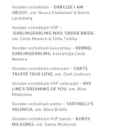
Vuoden voitokkain –
DARCLEE I AM
GROOT
, om. Noora Eteläniemi & Katrin
Landsberg
Vuoden voitokkain-VSP –
DARLINGDARLING MAIL ORDER BRIDE
,
om. Linda Neemre & Sofia Toikka
Vuoden voitokkain kasvattaja –
KENNEL
DARLINGDARLING
, kasvattaja Linda
Neemre
Vuoden voitokkain veteraani –
CARTE
TRUFFÉ TRUE LOVE
, om. Outi Lindroos
Vuoden voitokkain-VSP veteraani –
MIX
LINE’S DREAMING OF YOU
, om. Nina
Minkkinen
Vuoden voitokkain pentu –
TAFFINELLI’S
VALENCIA
, om. Niina Breilin
Vuoden voitokkain-VSP pentu –
BORYS
MILAGNES
, om. Sanna Mattsson