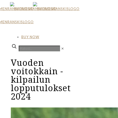
BUY NOW
✕
Vuoden
voitokkain -
kilpailun
lopputulokset
2024