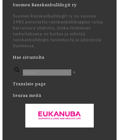
Suomen Ranskanbulldogit ry
Suomen Ranskanbulldogit ry on vuonna
1983 perustettu ranskanbulldoggien rotua
harrastava yhdistys, jonka toiminnan
tarkoituksena on hoitaa ja edistää
ranskanbulldogin tuntemusta ja jalostusta
Suomessa.
Hae sivustolta
✕
Translate page
Seuraa meitä