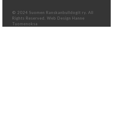
© 2024 Suomen Ranskanbulldogit ry. All
Rights Reserved. Web Design Hanne
Tuomenoksa