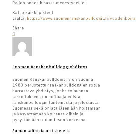
Paljon onnea kisassa menestyneille!
Katso kaikki pisteet
täältä:
https://www.suomenranskanbulldogit.fi/vuodenkoirak
Share
0
Suomen Ranskanbulldoggiyhdistys
Suomen Ranskanbulldogit ry on vuonna
1983 perustettu ranskanbulldoggien rotua
harrastava yhdistys, jonka toiminnan
tarkoituksena on hoitaa ja edistää
ranskanbulldogin tuntemusta ja jalostusta
Suomessa sekä ohjata jäseniään hoitamaan
ja kasvattamaan koiransa oikein ja
pysyttämään rodun tason korkeana.
Samankaltaisia artikkeleita