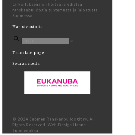
tarkoituksena on hoitaa ja edistää
ranskanbulldogin tuntemusta ja jalostusta
Suomessa.
Hae sivustolta
✕
Translate page
Seuraa meitä
© 2024 Suomen Ranskanbulldogit ry. All
Rights Reserved. Web Design Hanne
Tuomenoksa