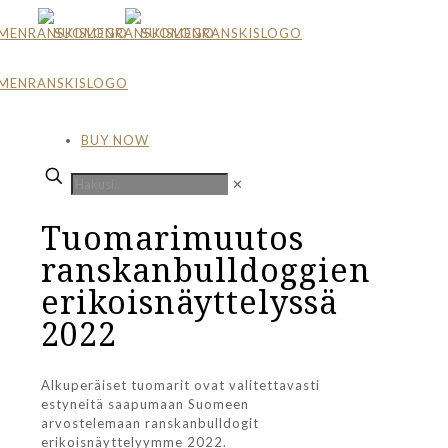
BUY NOW
✕
Tuomarimuutos
ranskanbulldoggien
erikoisnäyttelyssä
2022
Alkuperäiset tuomarit ovat valitettavasti
estyneitä saapumaan Suomeen
arvostelemaan ranskanbulldogit
erikoisnäyttelyymme 2022.