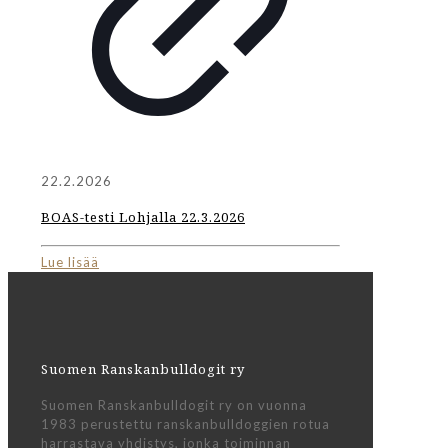
22.2.2026
BOAS-testi Lohjalla 22.3.2026
Lue lisää
Suomen Ranskanbulldogit ry
Suomen Ranskanbulldogit ry on vuonna
1983 perustettu ranskanbulldoggien rotua
harrastava yhdistys, jonka toiminnan