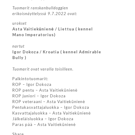
Tuomarit ranskanbulldoggien
erikoisnäyttelyssä 9.7.2022 ovat:
urokset
Asta Vaitiekūnienė / Liettua ( kennel
Mano Imperatorius)
nartut
Igor Dokoza / Kroatia ( kennel Admirable
Bully )
Tuomarit ovat varalla toisilleen.
Palkintotuomarit:
ROP – Igor Dokoza
ROP pentu – Asta Vaitiekūnienė
ROP juniori – Igor Dokoza
ROP veteraani – Asta Vaitiekūnienė
Pentukasvattajaluokka – Igor Dokoza
Kasvattajaluokka – Asta Vaitiekūnienė
Jälkeläisluokka – Igor Dokoza
Paras pää – Asta Vaitiekūnienė
Share