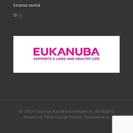
Seuraa meitä
© 2024 Suomen Ranskanbulldogit ry. All Rights
Reserved. Web Design Hanne Tuomenoksa