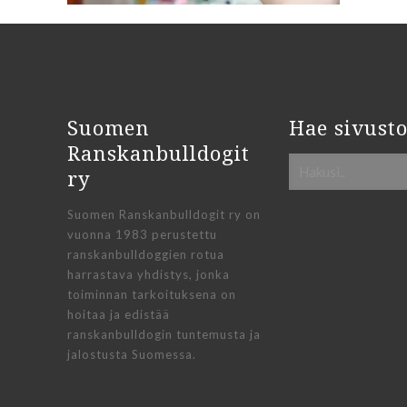
Suomen
Hae sivusto
Ranskanbulldogit
ry
Suomen Ranskanbulldogit ry on
vuonna 1983 perustettu
ranskanbulldoggien rotua
harrastava yhdistys, jonka
toiminnan tarkoituksena on
hoitaa ja edistää
ranskanbulldogin tuntemusta ja
jalostusta Suomessa.