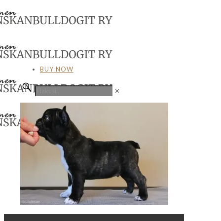
BUY NOW
✕