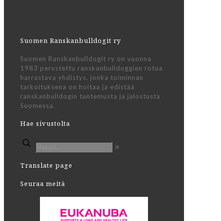
Suomen Ranskanbulldogit ry
Suomen Ranskanbulldogit ry on vuonna
1983 perustettu ranskanbulldoggien rotua
harrastava yhdistys, jonka toiminnan
tarkoituksena on hoitaa ja edistää
ranskanbulldogin tuntemusta ja jalostusta
Suomessa.
Hae sivustolta
✕
Translate page
Seuraa meitä