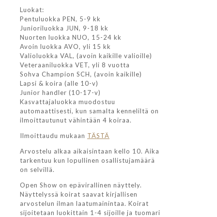
Luokat:
Pentuluokka PEN, 5-9 kk
Junioriluokka JUN, 9-18 kk
Nuorten luokka NUO, 15-24 kk
Avoin luokka AVO, yli 15 kk
Valioluokka VAL, (avoin kaikille valioille)
Veteraaniluokka VET, yli 8 vuotta
Sohva Champion SCH, (avoin kaikille)
Lapsi & koira (alle 10-v)
Junior handler (10-17-v)
Kasvattajaluokka muodostuu
automaattisesti, kun samalta kenneliltä on
ilmoittautunut vähintään 4 koiraa.
Ilmoittaudu mukaan
TÄSTÄ
Arvostelu alkaa aikaisintaan kello 10. Aika
tarkentuu kun lopullinen osallistujamäärä
on selvillä.
Open Show on epävirallinen näyttely.
Näyttelyssä koirat saavat kirjallisen
arvostelun ilman laatumainintaa. Koirat
sijoitetaan luokittain 1-4 sijoille ja tuomari