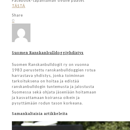
Facebook-tapahtuman sivulle pääset
TÄSTÄ
Share
0
Suomen Ranskanbulldoggiyhdistys
Suomen Ranskanbulldogit ry on vuonna
1983 perustettu ranskanbulldoggien rotua
harrastava yhdistys, jonka toiminnan
tarkoituksena on hoitaa ja edistää
ranskanbulldogin tuntemusta ja jalostusta
Suomessa sekä ohjata jäseniään hoitamaan
ja kasvattamaan koiransa oikein ja
pysyttämään rodun tason korkeana.
Samankaltaisia artikkeleita