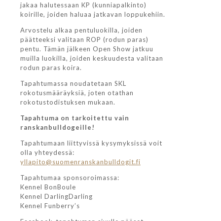
jakaa halutessaan KP (kunniapalkinto)
koirille, joiden haluaa jatkavan loppukehiin.
Arvostelu alkaa pentuluokilla, joiden
päätteeksi valitaan ROP (rodun paras)
pentu. Tämän jälkeen Open Show jatkuu
muilla luokilla, joiden keskuudesta valitaan
rodun paras koira.
Tapahtumassa noudatetaan SKL
rokotusmääräyksiä, joten otathan
rokotustodistuksen mukaan.
Tapahtuma on tarkoitettu vain
ranskanbulldogeille!
Tapahtumaan liittyvissä kysymyksissä voit
olla yhteydessä:
yllapito@suomenranskanbulldogit.fi
Tapahtumaa sponsoroimassa:
Kennel BonBoule
Kennel DarlingDarling
Kennel Funberry’s