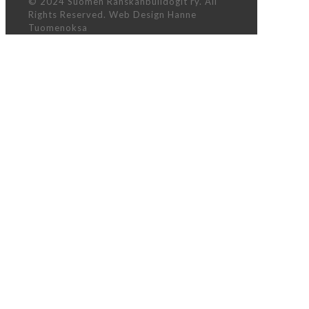
© 2024 Suomen Ranskanbulldogit ry. All
Rights Reserved. Web Design Hanne
Tuomenoksa