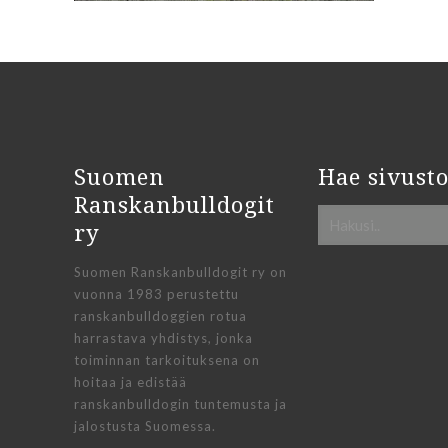
Suomen
Hae sivusto
Ranskanbulldogit
ry
Suomen Ranskanbulldogit ry on
vuonna 1983 perustettu
ranskanbulldoggien rotua
harrastava yhdistys, jonka
toiminnan tarkoituksena on
hoitaa ja edistää
ranskanbulldogin tuntemusta ja
jalostusta Suomessa.