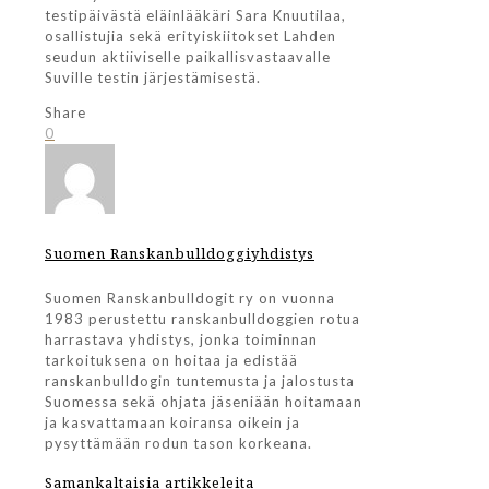
testipäivästä eläinlääkäri Sara Knuutilaa,
osallistujia sekä erityiskiitokset Lahden
seudun aktiiviselle paikallisvastaavalle
Suville testin järjestämisestä.
Share
0
Suomen Ranskanbulldoggiyhdistys
Suomen Ranskanbulldogit ry on vuonna
1983 perustettu ranskanbulldoggien rotua
harrastava yhdistys, jonka toiminnan
tarkoituksena on hoitaa ja edistää
ranskanbulldogin tuntemusta ja jalostusta
Suomessa sekä ohjata jäseniään hoitamaan
ja kasvattamaan koiransa oikein ja
pysyttämään rodun tason korkeana.
Samankaltaisia artikkeleita