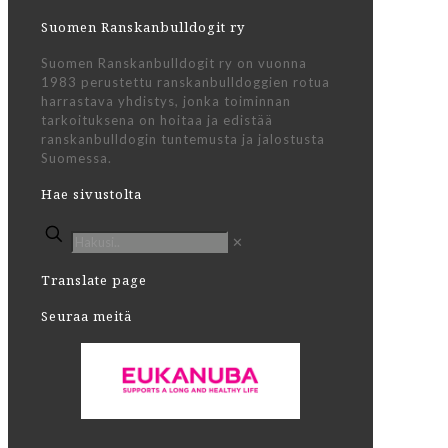
Suomen Ranskanbulldogit ry
Suomen Ranskanbulldogit ry on vuonna
1983 perustettu ranskanbulldoggien rotua
harrastava yhdistys, jonka toiminnan
tarkoituksena on hoitaa ja edistää
ranskanbulldogin tuntemusta ja jalostusta
Suomessa.
Hae sivustolta
✕
Translate page
Seuraa meitä