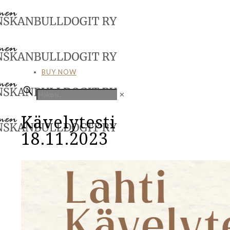
BUY NOW
✕
Kävelytesti
18.11.2023