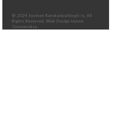
© 2024 Suomen Ranskanbulldogit ry. All
Rights Reserved. Web Design Hanne
Tuomenoksa