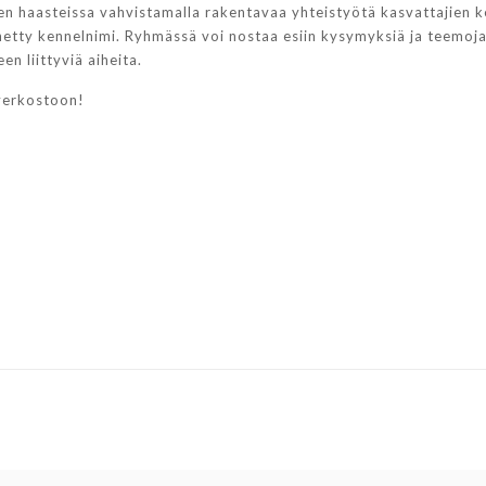
rjen haasteissa vahvistamalla rakentavaa yhteistyötä kasvattajien
nnetty kennelnimi. Ryhmässä voi nostaa esiin kysymyksiä ja teemoja,
en liittyviä aiheita.
verkostoon!