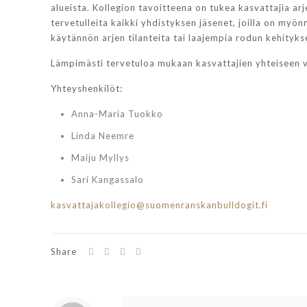
alueista. Kollegion tavoitteena on tukea kasvattajia a
tervetulleita kaikki yhdistyksen jäsenet, joilla on myö
käytännön arjen tilanteita tai laajempia rodun kehitykse
Lämpimästi tervetuloa mukaan kasvattajien yhteiseen 
Yhteyshenkilöt:
Anna-Maria Tuokko
Linda Neemre
Maiju Myllys
Sari Kangassalo
kasvattajakollegio@suomenranskanbulldogit.fi
Share