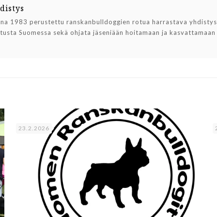
distys
a 1983 perustettu ranskanbulldoggien rotua harrastava yhdistys, 
stusta Suomessa sekä ohjata jäseniään hoitamaan ja kasvattamaan
23.2.2026