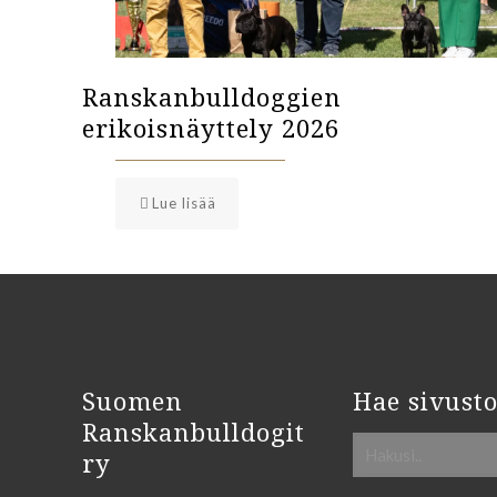
Ranskanbulldoggien
erikoisnäyttely 2026
Lue lisää
Suomen
Hae sivusto
Ranskanbulldogit
ry