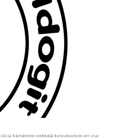
siä ja käytännön vinkkejä kasvatustyön eri osa-