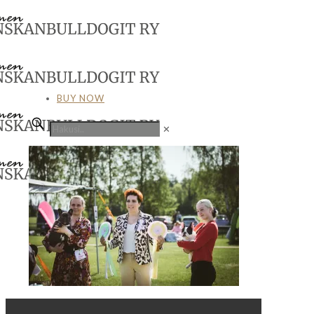
BUY NOW
✕