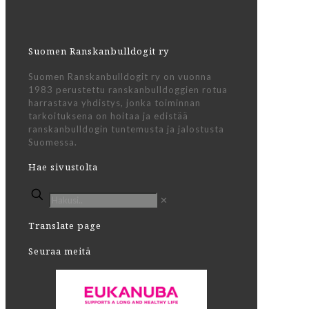
Suomen Ranskanbulldogit ry
Suomen Ranskanbulldogit ry on vuonna
1983 perustettu ranskanbulldoggien rotua
harrastava yhdistys, jonka toiminnan
tarkoituksena on hoitaa ja edistää
ranskanbulldogin tuntemusta ja jalostusta
Suomessa.
Hae sivustolta
✕
Translate page
Seuraa meitä