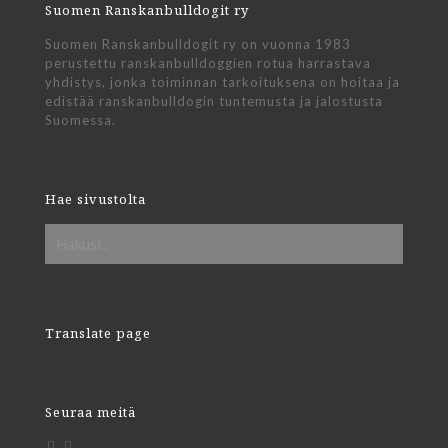
Suomen Ranskanbulldogit ry
Suomen Ranskanbulldogit ry on vuonna 1983
perustettu ranskanbulldoggien rotua harrastava
yhdistys, jonka toiminnan tarkoituksena on hoitaa ja
edistää ranskanbulldogin tuntemusta ja jalostusta
Suomessa.
Hae sivustolta
Translate page
Seuraa meitä