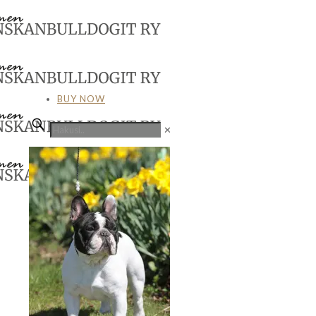
BUY NOW
✕