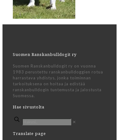
Suomen Ranskanbulldogit ry
Suomen Ranskanbulldogit ry on vuonna
1983 perustettu ranskanbulldoggien rotua
harrastava yhdistys, jonka toiminnan
tarkoituksena on hoitaa ja edistää
ranskanbulldogin tuntemusta ja jalostusta
Suomessa.
Hae sivustolta
✕
Translate page