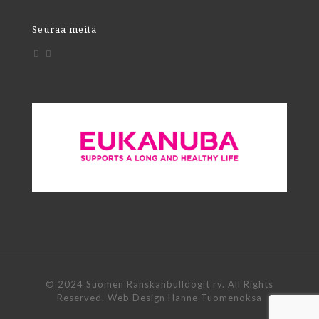
Seuraa meitä
© 2024 Suomen Ranskanbulldogit ry. All Rights
Reserved. Web Design Hanne Tuomenoksa